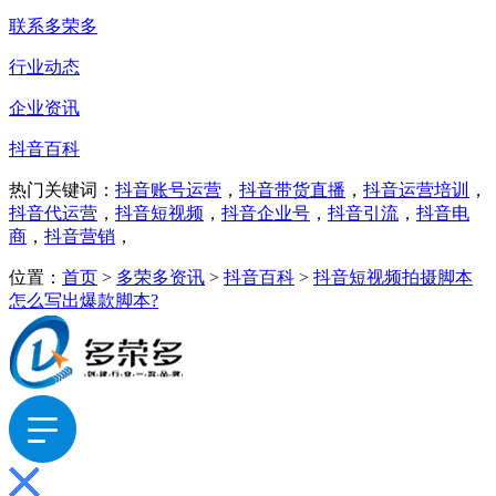
联系多荣多
行业动态
企业资讯
抖音百科
热门关键词：
抖音账号运营
，
抖音带货直播
，
抖音运营培训
，
抖音代运营
，
抖音短视频
，
抖音企业号
，
抖音引流
，
抖音电
商
，
抖音营销
，
位置：
首页
>
多荣多资讯
>
抖音百科
>
抖音短视频拍摄脚本
怎么写出爆款脚本?