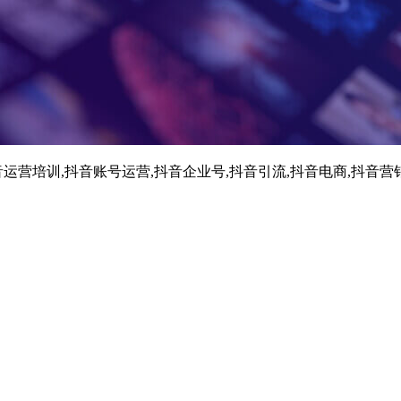
运营培训,抖音账号运营,抖音企业号,抖音引流,抖音电商,抖音营