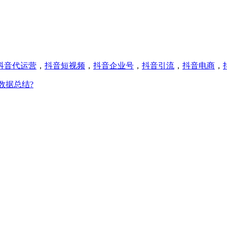
抖音代运营
，
抖音短视频
，
抖音企业号
，
抖音引流
，
抖音电商
，
数据总结?