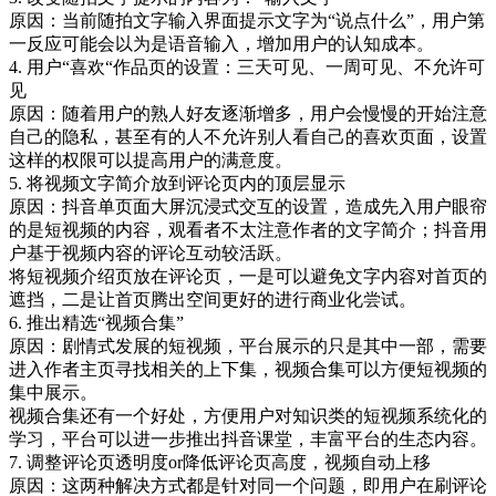
原因：当前随拍文字输入界面提示文字为“说点什么”，用户第
一反应可能会以为是语音输入，增加用户的认知成本。
4. 用户“喜欢“作品页的设置：三天可见、一周可见、不允许可
见
原因：随着用户的熟人好友逐渐增多，用户会慢慢的开始注意
自己的隐私，甚至有的人不允许别人看自己的喜欢页面，设置
这样的权限可以提高用户的满意度。
5. 将视频文字简介放到评论页内的顶层显示
原因：抖音单页面大屏沉浸式交互的设置，造成先入用户眼帘
的是短视频的内容，观看者不太注意作者的文字简介；抖音用
户基于视频内容的评论互动较活跃。
将短视频介绍页放在评论页，一是可以避免文字内容对首页的
遮挡，二是让首页腾出空间更好的进行商业化尝试。
6. 推出精选“视频合集”
原因：剧情式发展的短视频，平台展示的只是其中一部，需要
进入作者主页寻找相关的上下集，视频合集可以方便短视频的
集中展示。
视频合集还有一个好处，方便用户对知识类的短视频系统化的
学习，平台可以进一步推出抖音课堂，丰富平台的生态内容。
7. 调整评论页透明度or降低评论页高度，视频自动上移
原因：这两种解决方式都是针对同一个问题，即用户在刷评论