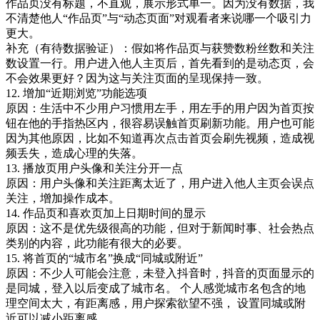
作品页没有标题，不直观，展示形式单一。因为没有数据，我
不清楚他人“作品页”与“动态页面”对观看者来说哪一个吸引力
更大。
补充（有待数据验证）：假如将作品页与获赞数粉丝数和关注
数设置一行。用户进入他人主页后，首先看到的是动态页，会
不会效果更好？因为这与关注页面的呈现保持一致。
12. 增加“近期浏览”功能选项
原因：生活中不少用户习惯用左手，用左手的用户因为首页按
钮在他的手指热区内，很容易误触首页刷新功能。用户也可能
因为其他原因，比如不知道再次点击首页会刷先视频，造成视
频丢失，造成心理的失落。
13. 播放页用户头像和关注分开一点
原因：用户头像和关注距离太近了，用户进入他人主页会误点
关注，增加操作成本。
14. 作品页和喜欢页加上日期时间的显示
原因：这不是优先级很高的功能，但对于新闻时事、社会热点
类别的内容，此功能有很大的必要。
15. 将首页的“城市名”换成“同城或附近”
原因：不少人可能会注意，未登入抖音时，抖音的页面显示的
是同城，登入以后变成了城市名。 个人感觉城市名包含的地
理空间太大，有距离感，用户探索欲望不强， 设置同城或附
近可以减小距离感。