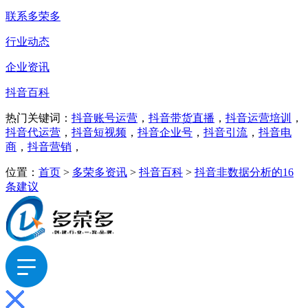
联系多荣多
行业动态
企业资讯
抖音百科
热门关键词：
抖音账号运营
，
抖音带货直播
，
抖音运营培训
，
抖音代运营
，
抖音短视频
，
抖音企业号
，
抖音引流
，
抖音电
商
，
抖音营销
，
位置：
首页
>
多荣多资讯
>
抖音百科
>
抖音非数据分析的16
条建议