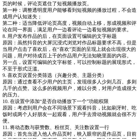
页的时候，评论页遮住了短视频播放页。
第一种：调整透明度用户能够看到短视频的播放过程，不会造
成用户认知迷失；
第二种：适当降低评论页高度，视频自动上移，形成视频和评
论在同一界面，满足用户一边看评论一边看短视频的要求。
8. 用户发布作品的后，在页面设置可编辑的文字标题
原因：虽然抖音的大屏沉浸式浏览对作品标题要求不高，但是
当用户点击了喜欢后，在“喜欢”页面的呈现上就会出现很大的
问题，用户对待成百上千的作品用户无法知晓里面的内容。
另一点，设置可编辑的文字标签，可以控制标题的展现形式，
不至于形式泛滥。
9. 喜欢页设置分类筛选（兴趣分类、主题分类）
原因：通过查看不少用户的主页，发现很多人少则几百、多则
几千的点赞。这么多的视频用户，难以分类，对用户造成很大
的压力。
10. 在设置中添加“是否自动播放下一个”功能权限
原因：考虑到用户会在不同场景下观看抖音，比如刷牙时、吃
饭时或两个人好朋友一起观看，用户手去滑动视频就会很不方
便。
11. 将动态数与获赞数、粉丝页、关注数设置一行
原因：首先当进入他人作品页时，映入眼帘的是作品页，目前