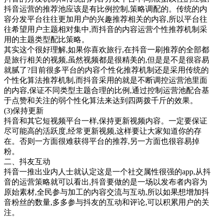
抖音运营的推荐池应该是有比例控制,策略调配的。传统的内
容分发平台往往更加用户的兴趣推荐相关的内容,所以平台往
往希望用户主题相对集中,而抖音的内容运营个性推荐机制采
用的主题类型配比策略。
其实这个很好理解,如果你喜欢旅行,在抖音一刷推荐的全部都
是旅行相关的视频,虽然视频都是很精美的,但是是不是很容易
就腻了?目前很多平台的内容个性化推荐机制还是采用传统的
个性化算法推荐机制,而抖音采用的就是不断调控运营池里面
的内容,保证不同类型主题合理的比例,通过控制运营池配合基
于点赞和关注的弱个性化算法来达到四两拨千斤的效果。
(3)保持更新
抖音和其它短视频平台一样,保持更新视频内容。一定要保证
尽可能高的活跃度,经常更新视频,这样要让大家知道你的存
在。否则一方面很难获得平台的推荐,另一方面也很容易掉
粉。
二、抖友互动
抖音一推出业内人士就认定这是一个社交属性很强的app,从抖
音的运营策略就可以看出,抖音要做的是一场以发布者内容为
原始素材,全民参与加工的内容交流与互动,所以如果想增加抖
音粉丝的数量,多多参与抖友的互动和评论,可以积累用户的关
注。