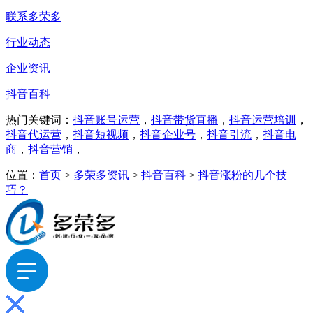
联系多荣多
行业动态
企业资讯
抖音百科
热门关键词：
抖音账号运营
，
抖音带货直播
，
抖音运营培训
，
抖音代运营
，
抖音短视频
，
抖音企业号
，
抖音引流
，
抖音电
商
，
抖音营销
，
位置：
首页
>
多荣多资讯
>
抖音百科
>
抖音涨粉的几个技
巧？