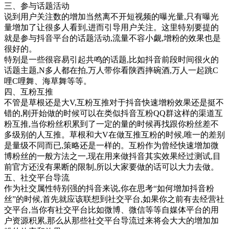
三、参与话题活动
说到用户关注数的增加当然离不开短视频的曝光量,只有曝光
量增加了让很多人看到,进而引导用户关注。这里特别要提的
就是参与抖音平台的话题活动,流量不容小觑,增粉的效果也是
很好的。
特别是一些很容易引起共鸣的话题,比如抖音前段时间很火的
话题主题,N多人都在拍,万人带你看陕西摔碗酒,万人一起跳C
哩C哩舞、海草舞等等。
四、互粉互推
不管是草根还是大V,互粉互推对于抖音快速增粉效果还是挺不
错的,刚开始做的时候可以在类似抖音互粉QQ群这样的渠道互
粉互推,当你粉丝积累到了一定的量的时候再找跟你粉丝差不
多级别的人互推。草根和大V在做互推互粉的时候,唯一的差别
是量级不同而已,策略还是一样的。互粉作为曾经快速增加微
博粉丝的一般方法之一,现在用来做抖音其实效果经过测试,目
前官方还没有果断的限制,所以大家要做的话可以大力去做。
五、社交平台导流
作为社交属性特别强的抖音来说,你在思考“如何增加抖音粉
丝”的时候,首先就应该联想到社交平台,如果你之前有去经营社
交平台,当你有社交平台比如微博、微信等等自媒体平台的用
户资源积累,那么从那些社交平台导流过来将会大大的增加加