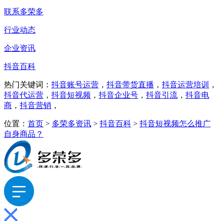
联系多荣多
行业动态
企业资讯
抖音百科
热门关键词：
抖音账号运营
，
抖音带货直播
，
抖音运营培训
，
抖音代运营
，
抖音短视频
，
抖音企业号
，
抖音引流
，
抖音电
商
，
抖音营销
，
位置：
首页
>
多荣多资讯
>
抖音百科
>
抖音短视频怎么推广
自身商品？