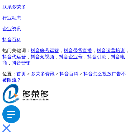
联系多荣多
行业动态
企业资讯
抖音百科
热门关键词：
抖音账号运营
，
抖音带货直播
，
抖音运营培训
，
抖音代运营
，
抖音短视频
，
抖音企业号
，
抖音引流
，
抖音电
商
，
抖音营销
，
位置：
首页
>
多荣多资讯
>
抖音百科
>
抖音怎么投放广告不
被限流？