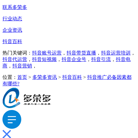
联系多荣多
行业动态
企业资讯
抖音百科
热门关键词：
抖音账号运营
，
抖音带货直播
，
抖音运营培训
，
抖音代运营
，
抖音短视频
，
抖音企业号
，
抖音引流
，
抖音电
商
，
抖音营销
，
位置：
首页
>
多荣多资讯
>
抖音百科
>
抖音推广必备因素都
有哪些?