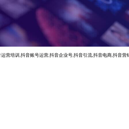
运营培训,抖音账号运营,抖音企业号,抖音引流,抖音电商,抖音营