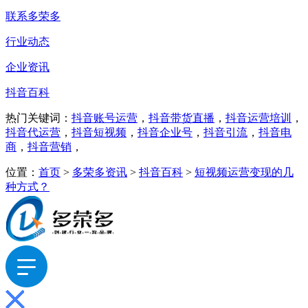
联系多荣多
行业动态
企业资讯
抖音百科
热门关键词：
抖音账号运营
，
抖音带货直播
，
抖音运营培训
，
抖音代运营
，
抖音短视频
，
抖音企业号
，
抖音引流
，
抖音电
商
，
抖音营销
，
位置：
首页
>
多荣多资讯
>
抖音百科
>
短视频运营变现的几
种方式？