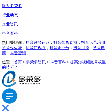
联系多荣多
行业动态
企业资讯
抖音百科
热门关键词：
抖音账号运营
，
抖音带货直播
，
抖音运营培训
，
抖音代运营
，
抖音短视频
，
抖音企业号
，
抖音引流
，
抖音电
商
，
抖音营销
，
位置：
首页
>
多荣多资讯
>
抖音百科
>
提高短视频账号权重
的技巧？