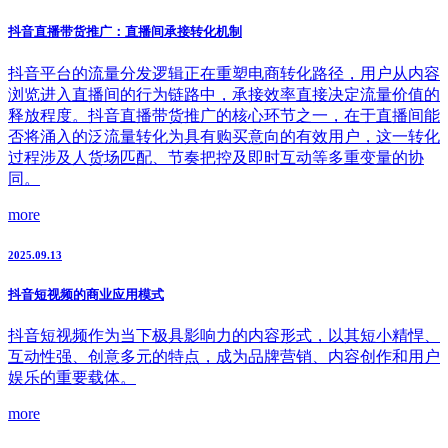
抖音直播带货推广：直播间承接转化机制
抖音平台的流量分发逻辑正在重塑电商转化路径，用户从内容
浏览进入直播间的行为链路中，承接效率直接决定流量价值的
释放程度。抖音直播带货推广的核心环节之一，在于直播间能
否将涌入的泛流量转化为具有购买意向的有效用户，这一转化
过程涉及人货场匹配、节奏把控及即时互动等多重变量的协
同。
more
2025.09.13
抖音短视频的商业应用模式
抖音短视频作为当下极具影响力的内容形式，以其短小精悍、
互动性强、创意多元的特点，成为品牌营销、内容创作和用户
娱乐的重要载体。
more