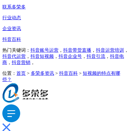
联系多荣多
行业动态
企业资讯
抖音百科
热门关键词：
抖音账号运营
，
抖音带货直播
，
抖音运营培训
，
抖音代运营
，
抖音短视频
，
抖音企业号
，
抖音引流
，
抖音电
商
，
抖音营销
，
位置：
首页
>
多荣多资讯
>
抖音百科
>
短视频的特点有哪
些？