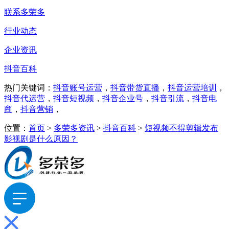
联系多荣多
行业动态
企业资讯
抖音百科
热门关键词：
抖音账号运营
，
抖音带货直播
，
抖音运营培训
，
抖音代运营
，
抖音短视频
，
抖音企业号
，
抖音引流
，
抖音电
商
，
抖音营销
，
位置：
首页
>
多荣多资讯
>
抖音百科
>
短视频不得剪辑发布
影视剧是什么原因？