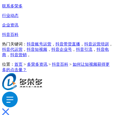
联系多荣多
行业动态
企业资讯
抖音百科
热门关键词：
抖音账号运营
，
抖音带货直播
，
抖音运营培训
，
抖音代运营
，
抖音短视频
，
抖音企业号
，
抖音引流
，
抖音电
商
，
抖音营销
，
位置：
首页
>
多荣多资讯
>
抖音百科
>
如何让短视频获得更
多的点击量？