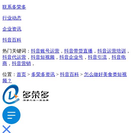
联系多荣多
行业动态
企业资讯
抖音百科
热门关键词：
抖音账号运营
，
抖音带货直播
，
抖音运营培训
，
抖音代运营
，
抖音短视频
，
抖音企业号
，
抖音引流
，
抖音电
商
，
抖音营销
，
位置：
首页
>
多荣多资讯
>
抖音百科
>
怎么做好美食类短视
频？