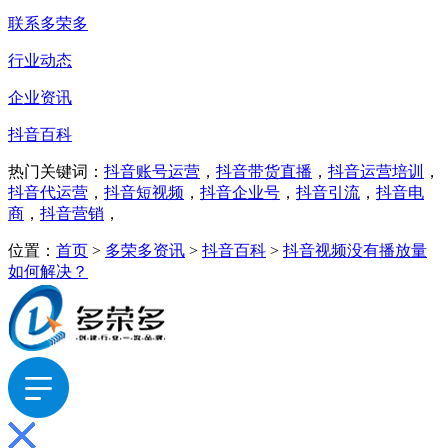
联系多荣多
行业动态
企业资讯
抖音百科
热门关键词：
抖音账号运营
，
抖音带货直播
，
抖音运营培训
，
抖音代运营
，
抖音短视频
，
抖音企业号
，
抖音引流
，
抖音电
商
，
抖音营销
，
位置：
首页
>
多荣多资讯
>
抖音百科
>
抖音视频没有播放量
如何解决？