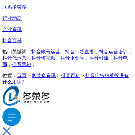
联系多荣多
行业动态
企业资讯
抖音百科
热门关键词：
抖音账号运营
，
抖音带货直播
，
抖音运营培训
，
抖音代运营
，
抖音短视频
，
抖音企业号
，
抖音引流
，
抖音电
商
，
抖音营销
，
位置：
首页
>
多荣多资讯
>
抖音百科
>
抖音广告精准投进有
什么用呢?