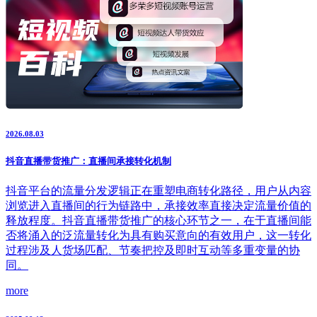
2026.08.03
抖音直播带货推广：直播间承接转化机制
抖音平台的流量分发逻辑正在重塑电商转化路径，用户从内容
浏览进入直播间的行为链路中，承接效率直接决定流量价值的
释放程度。抖音直播带货推广的核心环节之一，在于直播间能
否将涌入的泛流量转化为具有购买意向的有效用户，这一转化
过程涉及人货场匹配、节奏把控及即时互动等多重变量的协
同。
more