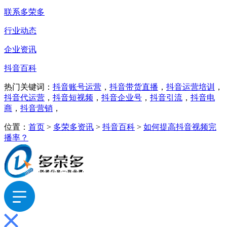
联系多荣多
行业动态
企业资讯
抖音百科
热门关键词：
抖音账号运营
，
抖音带货直播
，
抖音运营培训
，
抖音代运营
，
抖音短视频
，
抖音企业号
，
抖音引流
，
抖音电
商
，
抖音营销
，
位置：
首页
>
多荣多资讯
>
抖音百科
>
如何提高抖音视频完
播率？