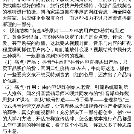
类找幽默感好的模特，旅行类找户外类模特，依据产品找契合
的模特进行拍摄。抖商家渠道拥有丰厚的网红资源，与全网各
大商家、供应链企业深度合作，而这些权力不过只是渠道抖商
署理的一部分。
3、视频结构 “黄金6秒原则”——99%的用户在6秒前就划过
了。黄金6秒里面，前6秒内容决定了用户是否点赞、评论、转
发、甚至购买的欲望。这就要从视频封面、音乐与内容的匹配
程度瞬间抓住用户内心，咱们能放什么呢？视频结构中我分为
三种类型。一般测验20到30秒内的视频。
（1）痛点+产品： 抖音“牛肉哥”抖音内容直接杰出产品，只
卖正品贱价的货，官网口红价格200左右，牛肉哥这边，抓住
了一些爱美女孩不想买特别贵的口红的心思，还杰出了产品特
价优惠。
（2）痛点+作用： 由内容矩阵创始人老壹、引流系统研制第
一人推爷、闻名抖音营销导师米呗共同发布的“抖音爆单炸裂
思想4.0”课程，将从“账号打造——抢手爆单——变现挣钱”三
段式抖音运营交易系统，让署理终成为短视频行业产业链顶端
的高手，真实的俯视群雄！充分解决了一部分想创业、创业中
的人学习方法，开店怎样宣传店肆、怎么低成本推行产品都是
工作中遇到的种种痛点，看了这个小视频，你就又多了种思路
与主意。