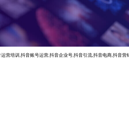
运营培训,抖音账号运营,抖音企业号,抖音引流,抖音电商,抖音营