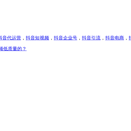
抖音代运营
，
抖音短视频
，
抖音企业号
，
抖音引流
，
抖音电商
，
频低质量的？