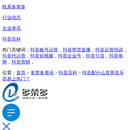
联系多荣多
行业动态
企业资讯
抖音百科
热门关键词：
抖音账号运营
，
抖音带货直播
，
抖音运营培训
，
抖音代运营
，
抖音短视频
，
抖音企业号
，
抖音引流
，
抖音电
商
，
抖音营销
，
位置：
首页
>
多荣多资讯
>
抖音百科
>
抖音配什么背景音乐
容易上热门？