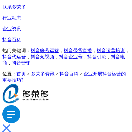
联系多荣多
行业动态
企业资讯
抖音百科
热门关键词：
抖音账号运营
，
抖音带货直播
，
抖音运营培训
，
抖音代运营
，
抖音短视频
，
抖音企业号
，
抖音引流
，
抖音电
商
，
抖音营销
，
位置：
首页
>
多荣多资讯
>
抖音百科
>
企业开展抖音运营的
重要技巧?