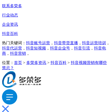
联系多荣多
行业动态
企业资讯
抖音百科
热门关键词：
抖音账号运营
，
抖音带货直播
，
抖音运营培训
，
抖音代运营
，
抖音短视频
，
抖音企业号
，
抖音引流
，
抖音电
商
，
抖音营销
，
位置：
首页
>
多荣多资讯
>
抖音百科
>
抖音视频营销有哪些
禁忌？