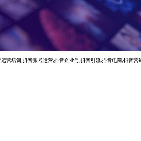
运营培训,抖音账号运营,抖音企业号,抖音引流,抖音电商,抖音营