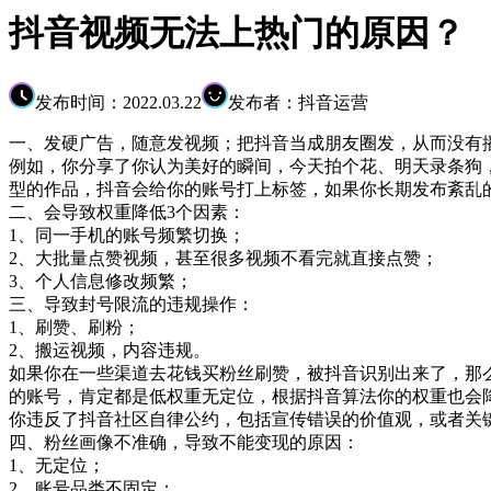
抖音视频无法上热门的原因？
发布时间：2022.03.22
发布者：抖音运营
一、发硬广告，随意发视频；把抖音当成朋友圈发，从而没有
例如，你分享了你认为美好的瞬间，今天拍个花、明天录条狗
型的作品，抖音会给你的账号打上标签，如果你长期发布紊乱
二、会导致权重降低3个因素：
1、同一手机的账号频繁切换；
2、大批量点赞视频，甚至很多视频不看完就直接点赞；
3、个人信息修改频繁；
三、导致封号限流的违规操作：
1、刷赞、刷粉；
2、搬运视频，内容违规。
如果你在一些渠道去花钱买粉丝刷赞，被抖音识别出来了，那
的账号，肯定都是低权重无定位，根据抖音算法你的权重也会
你违反了抖音社区自律公约，包括宣传错误的价值观，或者关
四、粉丝画像不准确，导致不能变现的原因：
1、无定位；
2、账号品类不固定；