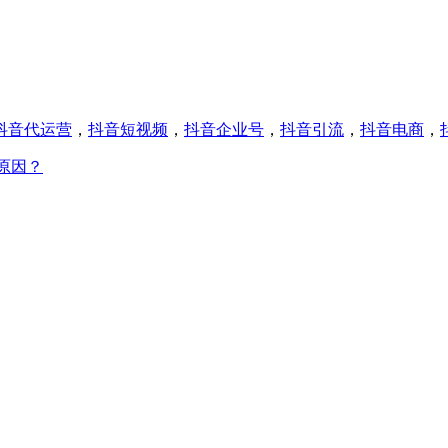
抖音代运营
，
抖音短视频
，
抖音企业号
，
抖音引流
，
抖音电商
，
原因？