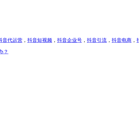
抖音代运营
，
抖音短视频
，
抖音企业号
，
抖音引流
，
抖音电商
，
办？