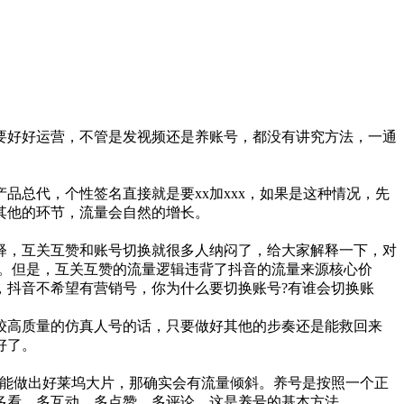
要好好运营，不管是发视频还是养账号，都没有讲究方法，一通
品总代，个性签名直接就是要xx加xxx，如果是这种情况，先
其他的环节，流量会自然的增长。
释，互关互赞和账号切换就很多人纳闷了，给大家解释一下，对
P。但是，互关互赞的流量逻辑违背了抖音的流量来源核心价
，抖音不希望有营销号，你为什么要切换账号?有谁会切换账
较高质量的仿真人号的话，只要做好其他的步奏还是能救回来
好了。
非你能做出好莱坞大片，那确实会有流量倾斜。养号是按照一个正
多看，多互动，多点赞，多评论，这是养号的基本方法。