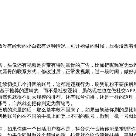
数没有经验的小白都有这种情况，刚开始做的时候，压根没想着
，头像还有视频是否带有特别露骨的广告，比如把昵称写为xx产
太露骨的联系方式，修改过后，正常发视频，过一段时间，做好
连续切换几个抖音的账号，这都是违规行为，刷赞刷粉不要多解
是基于推荐的逻辑的，而不是社交逻辑，虽然现在也在做社交AP
自然也就得不到大规模的推荐。还有账号切换，还是一样的道理
账号，自然就会把你判定为营销号。
低质的流量的话，那么基本救不回来了，如果当初给你刷的是比
切换账号的在不同的手机上面登上不同的账号，做到一机一号就
0分钟，如果你连一个日活用户都不是，抖音凭什么给你流量?除
么，如果你同时做这个领域的话，抖音就会给你流量扶持，平时