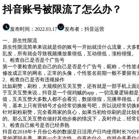
抖音账号被限流了怎么办？
发布时间：2022.03.17
发布者：抖音运营
一、原生性限流
原生性限流简单来说就是你的账号一开始就没什么流量，大多
乱发，所有就会导致视频播放量很低，互动很低，涨粉很慢。
1、检查自己是否是个广告号
第一个要检查的是自己的自己是否是个广告号，昵称，个性签名
修改成正常的网名，正常的头像，个性签名前期一般不要留有
2、检查自己是否有违规操作
比如刷赞，刷粉，大规模的互关互赞，还有就是一部手机上面
于互关互赞来说，抖音是一个很鸡贼的app，一切流量逻辑都
值，互关互赞大多数人都不会看完，数据很假，完播率很低，
号，基本上只有营销号才会经常切换账号吧，所以说经常切换
针对刷粉刷赞，完全看商家的良心，如果当初给你刷的是比较
的。那么互关互赞在做好其他步奏的情况下，及时停止，经常
3、检查自己账号是否已经养熟
抖音在2018年十月份公布的数据是日活用户日均使用时长7
常的逻辑去养，要有一个主次性，你喜欢什么，你就会多看什