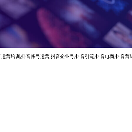
运营培训,抖音账号运营,抖音企业号,抖音引流,抖音电商,抖音营