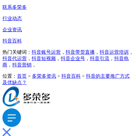
联系多荣多
行业动态
企业资讯
抖音百科
热门关键词：
抖音账号运营
，
抖音带货直播
，
抖音运营培训
，
抖音代运营
，
抖音短视频
，
抖音企业号
，
抖音引流
，
抖音电
商
，
抖音营销
，
位置：
首页
>
多荣多资讯
>
抖音百科
>
抖音的主要推广方式
及优缺点？