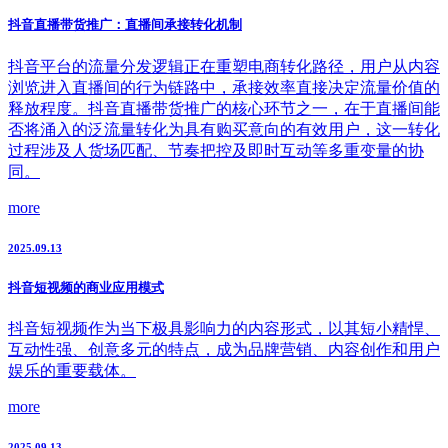
抖音直播带货推广：直播间承接转化机制
抖音平台的流量分发逻辑正在重塑电商转化路径，用户从内容
浏览进入直播间的行为链路中，承接效率直接决定流量价值的
释放程度。抖音直播带货推广的核心环节之一，在于直播间能
否将涌入的泛流量转化为具有购买意向的有效用户，这一转化
过程涉及人货场匹配、节奏把控及即时互动等多重变量的协
同。
more
2025.09.13
抖音短视频的商业应用模式
抖音短视频作为当下极具影响力的内容形式，以其短小精悍、
互动性强、创意多元的特点，成为品牌营销、内容创作和用户
娱乐的重要载体。
more
2025.09.13