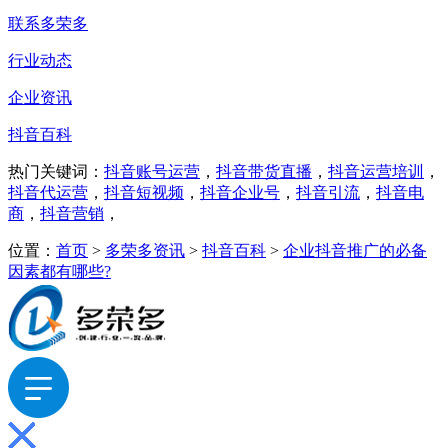
联系多荣多
行业动态
企业资讯
抖音百科
热门关键词：
抖音账号运营
，
抖音带货直播
，
抖音运营培训
，
抖音代运营
，
抖音短视频
，
抖音企业号
，
抖音引流
，
抖音电
商
，
抖音营销
，
位置：
首页
>
多荣多资讯
>
抖音百科
>
企业抖音推广的必备
因素都有哪些?