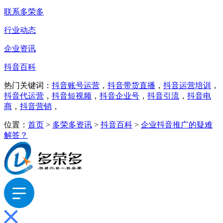
联系多荣多
行业动态
企业资讯
抖音百科
热门关键词：
抖音账号运营
，
抖音带货直播
，
抖音运营培训
，
抖音代运营
，
抖音短视频
，
抖音企业号
，
抖音引流
，
抖音电
商
，
抖音营销
，
位置：
首页
>
多荣多资讯
>
抖音百科
>
企业抖音推广的疑难
解答？