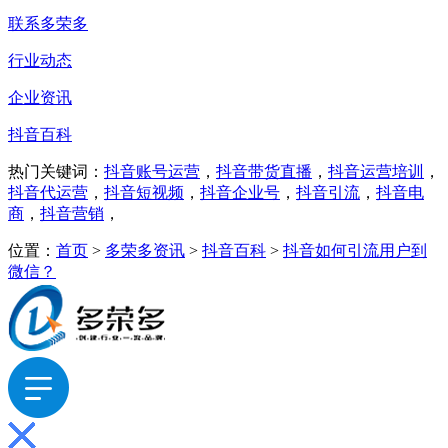
联系多荣多
行业动态
企业资讯
抖音百科
热门关键词：
抖音账号运营
，
抖音带货直播
，
抖音运营培训
，
抖音代运营
，
抖音短视频
，
抖音企业号
，
抖音引流
，
抖音电
商
，
抖音营销
，
位置：
首页
>
多荣多资讯
>
抖音百科
>
抖音如何引流用户到
微信？