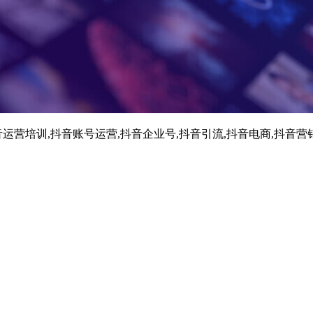
运营培训,抖音账号运营,抖音企业号,抖音引流,抖音电商,抖音营