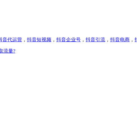
抖音代运营
，
抖音短视频
，
抖音企业号
，
抖音引流
，
抖音电商
，
取流量?