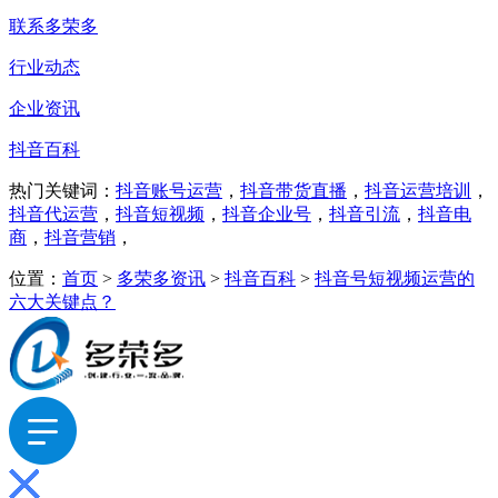
联系多荣多
行业动态
企业资讯
抖音百科
热门关键词：
抖音账号运营
，
抖音带货直播
，
抖音运营培训
，
抖音代运营
，
抖音短视频
，
抖音企业号
，
抖音引流
，
抖音电
商
，
抖音营销
，
位置：
首页
>
多荣多资讯
>
抖音百科
>
抖音号短视频运营的
六大关键点？