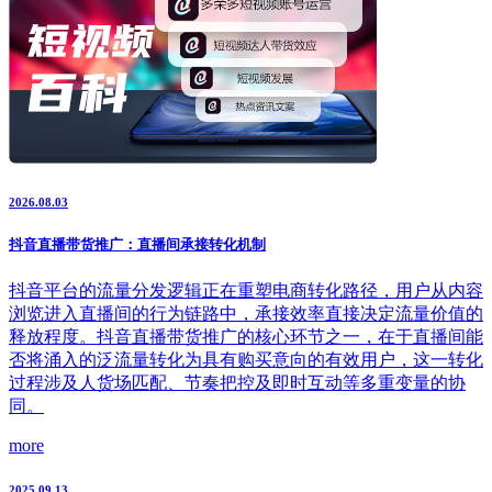
2026.08.03
抖音直播带货推广：直播间承接转化机制
抖音平台的流量分发逻辑正在重塑电商转化路径，用户从内容
浏览进入直播间的行为链路中，承接效率直接决定流量价值的
释放程度。抖音直播带货推广的核心环节之一，在于直播间能
否将涌入的泛流量转化为具有购买意向的有效用户，这一转化
过程涉及人货场匹配、节奏把控及即时互动等多重变量的协
同。
more
2025.09.13