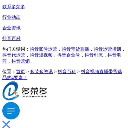
联系多荣多
行业动态
企业资讯
抖音百科
热门关键词：
抖音账号运营
，
抖音带货直播
，
抖音运营培训
，
抖音代运营
，
抖音短视频
，
抖音企业号
，
抖音引流
，
抖音电
商
，
抖音营销
，
位置：
首页
>
多荣多资讯
>
抖音百科
>
抖音视频直播带货选
品的4要素！