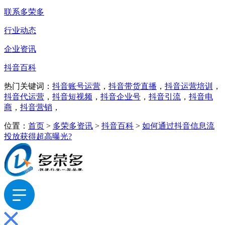
联系多荣多
行业动态
企业资讯
抖音百科
热门关键词：
抖音账号运营
，
抖音带货直播
，
抖音运营培训
，
抖音代运营
，
抖音短视频
，
抖音企业号
，
抖音引流
，
抖音电
商
，
抖音营销
，
位置：
首页
>
多荣多资讯
>
抖音百科
>
如何通过抖音信息流
投放获得超高曝光?