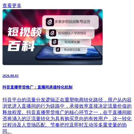
查看更多
2026.08.03
抖音直播带货推广：直播间承接转化机制
抖音平台的流量分发逻辑正在重塑电商转化路径，用户从内容
浏览进入直播间的行为链路中，承接效率直接决定流量价值的
释放程度。抖音直播带货推广的核心环节之一，在于直播间能
否将涌入的泛流量转化为具有购买意向的有效用户，这一转化
过程涉及人货场匹配、节奏把控及即时互动等多重变量的协
同。