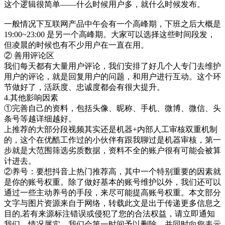
这个逻辑很简单——什么时候用户多，就什么时候发布。
一般情况下互联网产品中午会有一个高峰期，下班之后大概是
19:00~23:00 是另一个高峰期。大家可以选择这些时间段发，
但凌晨的时候也有不少用户在一直在用。
② 善用评论区
我们每天都有大量用户评论，我们安排了好几个人专门去维护
用户的评论，就是回复用户的问题，和用户进行互动。这个环
节做好了，活跃度、忠诚度都会有很大提升。
4.其他影响因素
①完善自己的资料，包括头像、昵称、手机、微博、微信、头
条号等越详细越好。
上推荐的大部分段视频其实还是机器+内部人工审核双重机制
的，这个在优酷工作过的小伙伴有跟我聊过是机器审核，第一
步就是大范围筛选劣质数据，资料不全的账户很有可能会被算
计进去。
②养号：要想抖音上热门推荐高，其中一个特别重要的因素就
是你的账号权重。除了做好基本的账号维护以外，我们还可以
通过一些主动养号的手段，来尽可能提高账号权重。本文部分
文字与图片资源来自于网络，转载此文是出于传递更多信息之
目的,若有来源标注错误或侵犯了您的合法权益，请立即通知
我们，情况属实，我们会第一时间予以删除，并同时向您表示