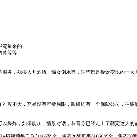
书流量来的
内幕等等
的服务，残疾人开酒瓶，猫女倒水等，这些都是餐饮变现的一大
难度不大，奖品没有年龄局限，跟纽约有一个保险公司，往玻璃
可以爆炸，如果能加上情景对话，恭喜你已经走上了萌宠达人的
拍摄视频每日瓜分666奖金。集齐20赞再平分666奖金，集齐50