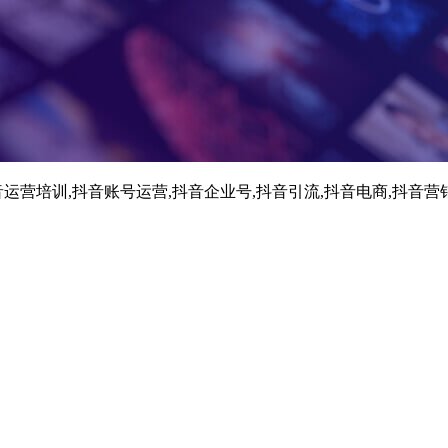
运营培训,抖音账号运营,抖音企业号,抖音引流,抖音电商,抖音营