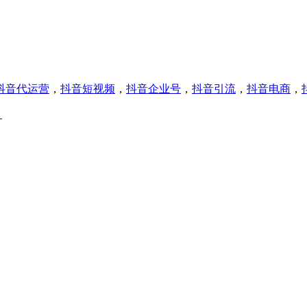
抖音代运营
，
抖音短视频
，
抖音企业号
，
抖音引流
，
抖音电商
，
！