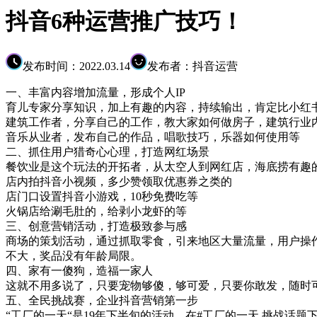
抖音6种运营推广技巧！
发布时间：2022.03.14
发布者：抖音运营
一、丰富内容增加流量，形成个人IP
育儿专家分享知识，加上有趣的内容，持续输出，肯定比小红
建筑工作者，分享自己的工作，教大家如何做房子，建筑行业
音乐从业者，发布自己的作品，唱歌技巧，乐器如何使用等
二、抓住用户猎奇心心理，打造网红场景
餐饮业是这个玩法的开拓者，从太空人到网红店，海底捞有趣
店内拍抖音小视频，多少赞领取优惠券之类的
店门口设置抖音小游戏，10秒免费吃等
火锅店给涮毛肚的，给剥小龙虾的等
三、创意营销活动，打造极致参与感
商场的策划活动，通过抓取零食，引来地区大量流量，用户操作
不大，奖品没有年龄局限。
四、家有一傻狗，造福一家人
这就不用多说了，只要宠物够傻，够可爱，只要你敢发，随时
五、全民挑战赛，企业抖音营销第一步
“工厂的一天“是19年下半旬的活动，在#工厂的一天 挑战话题下