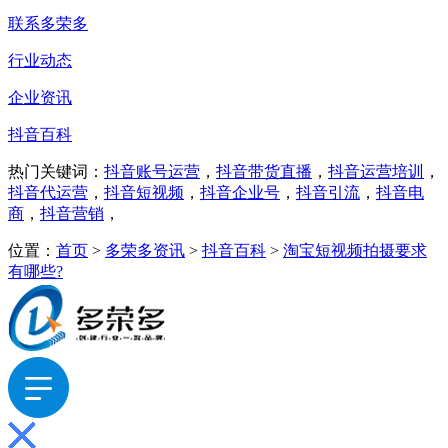
联系多荣多
行业动态
企业资讯
抖音百科
热门关键词：
抖音账号运营
，
抖音带货直播
，
抖音运营培训
，
抖音代运营
，
抖音短视频
，
抖音企业号
，
抖音引流
，
抖音电
商
，
抖音营销
，
位置：
首页
>
多荣多资讯
>
抖音百科
>
淘宝短视频拍摄要求
有哪些?