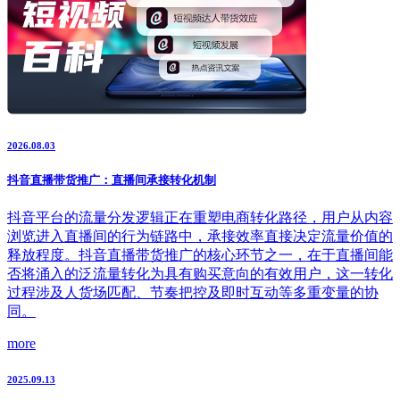
2026.08.03
抖音直播带货推广：直播间承接转化机制
抖音平台的流量分发逻辑正在重塑电商转化路径，用户从内容
浏览进入直播间的行为链路中，承接效率直接决定流量价值的
释放程度。抖音直播带货推广的核心环节之一，在于直播间能
否将涌入的泛流量转化为具有购买意向的有效用户，这一转化
过程涉及人货场匹配、节奏把控及即时互动等多重变量的协
同。
more
2025.09.13