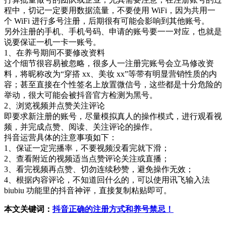
程中，切记一定要用数据流量，不要使用 WiFi，因为共用一
个 WiFi 进行多号注册，后期很有可能会影响到其他账号。
另外注册的手机、手机号码、申请的账号要一一对应，也就是
说要保证一机一卡一账号。
1、在养号期间不要修改资料
这个细节很容易被忽略，很多人一注册完账号会立马修改资
料，将昵称改为“穿搭 xx、美妆 xx”等带有明显营销性质的内
容；甚至直接在个性签名上放置微信号，这些都是十分危险的
举动，很大可能会被抖音官方检测为黑号。
2、浏览视频并点赞关注评论
即要求新注册的账号，尽量模拟真人的操作模式，进行观看视
频，并完成点赞、阅读、关注评论的操作。
抖音运营具体的注意事项如下：
1、保证一定完播率，不要视频没看完就下滑；
2、查看附近的视频适当点赞评论关注或直播；
3、看完视频再点赞、切勿连续秒赞，避免操作无效；
4、根据内容评论，不知道回什么的，可以使用讯飞输入法
biubiu 功能里的抖音神评，直接复制粘贴即可。
本文关键词：
抖音正确的注册方式和养号禁忌！