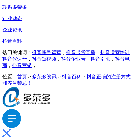
联系多荣多
行业动态
企业资讯
抖音百科
热门关键词：
抖音账号运营
，
抖音带货直播
，
抖音运营培训
，
抖音代运营
，
抖音短视频
，
抖音企业号
，
抖音引流
，
抖音电
商
，
抖音营销
，
位置：
首页
>
多荣多资讯
>
抖音百科
>
抖音正确的注册方式
和养号禁忌！