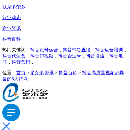
联系多荣多
行业动态
企业资讯
抖音百科
热门关键词：
抖音账号运营
，
抖音带货直播
，
抖音运营培训
，
抖音代运营
，
抖音短视频
，
抖音企业号
，
抖音引流
，
抖音电
商
，
抖音营销
，
位置：
首页
>
多荣多资讯
>
抖音百科
>
抖音高质量视频都具
备的5大特点