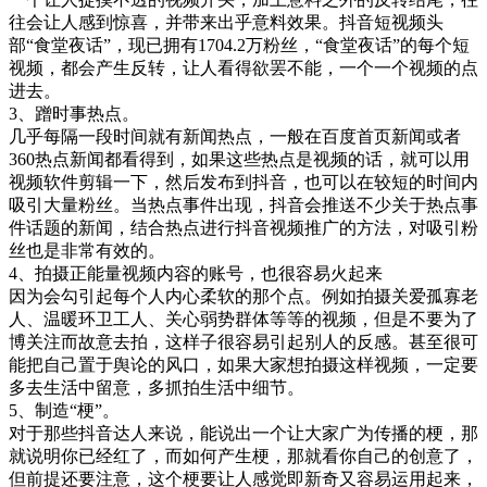
往会让人感到惊喜，并带来出乎意料效果。抖音短视频头
部“食堂夜话”，现已拥有1704.2万粉丝，“食堂夜话”的每个短
视频，都会产生反转，让人看得欲罢不能，一个一个视频的点
进去。
3、蹭时事热点。
几乎每隔一段时间就有新闻热点，一般在百度首页新闻或者
360热点新闻都看得到，如果这些热点是视频的话，就可以用
视频软件剪辑一下，然后发布到抖音，也可以在较短的时间内
吸引大量粉丝。当热点事件出现，抖音会推送不少关于热点事
件话题的新闻，结合热点进行抖音视频推广的方法，对吸引粉
丝也是非常有效的。
4、拍摄正能量视频内容的账号，也很容易火起来
因为会勾引起每个人内心柔软的那个点。例如拍摄关爱孤寡老
人、温暖环卫工人、关心弱势群体等等的视频，但是不要为了
博关注而故意去拍，这样子很容易引起别人的反感。甚至很可
能把自己置于舆论的风口，如果大家想拍摄这样视频，一定要
多去生活中留意，多抓拍生活中细节。
5、制造“梗”。
对于那些抖音达人来说，能说出一个让大家广为传播的梗，那
就说明你已经红了，而如何产生梗，那就看你自己的创意了，
但前提还要注意，这个梗要让人感觉即新奇又容易运用起来，