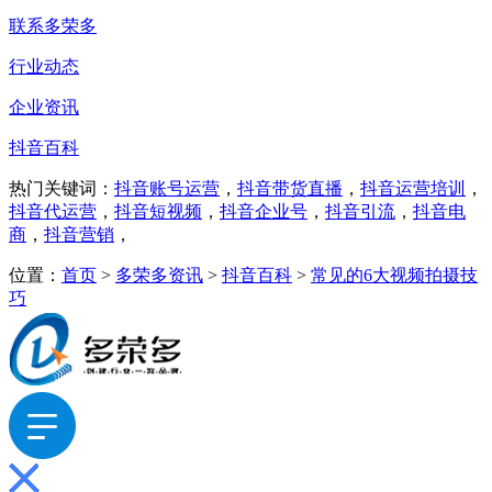
联系多荣多
行业动态
企业资讯
抖音百科
热门关键词：
抖音账号运营
，
抖音带货直播
，
抖音运营培训
，
抖音代运营
，
抖音短视频
，
抖音企业号
，
抖音引流
，
抖音电
商
，
抖音营销
，
位置：
首页
>
多荣多资讯
>
抖音百科
>
常见的6大视频拍摄技
巧