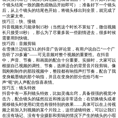
个镜头结尾一致的颜色或物品开始即可）；准备好下一个镜头
后，从上个镜头的结尾色开始，将镜头移出到全景，就完成了
一次蒙太奇。
技巧三：快、慢镜
抖音视频长只能录制15秒（当然这个时长不算短了，微信视频
长只接受10秒），那么为了尽量多装一些剧情进去，很多时候
需要用到快镜。
技巧四：音频剪辑
在雪佛兰迈锐宝XL的抖音广告评论里，有用户说自己“一个广
告听了20多遍”——可见音频对整个视频的重要性。在抖音
中，声音、节奏，和画面的配合十分重要。实操时，大家可以
根据自己视频的调性、节奏，选择适合的背景音片段剪辑。像
我刚刚制作的那段视频中，整段都有响指声打节奏，配合了我
变身戴墨镜的那个响指，并且在变身的部分也恰巧有一
声“呃”的人声配合惊喜表情。
技巧五：镜头特效
抖音中有一系列镜头特效，比如灵魂出窍，具备很强的视觉冲
击力，配合镜头的猛然拉近和推远非常适合；在切换镜头或者
摇移镜头时使用幻觉也有很特别的效果……具体可以在上传视
频之前加入到视频的某个片段上，这些滤镜特效，可以让我们
在没有场记、没有专业摄影和剪辑的情况下产生的镜头的小瑕