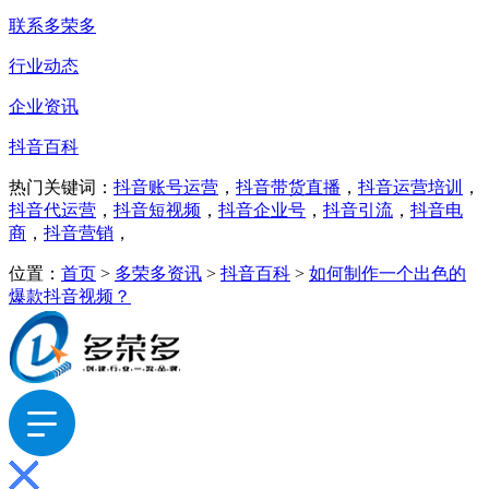
联系多荣多
行业动态
企业资讯
抖音百科
热门关键词：
抖音账号运营
，
抖音带货直播
，
抖音运营培训
，
抖音代运营
，
抖音短视频
，
抖音企业号
，
抖音引流
，
抖音电
商
，
抖音营销
，
位置：
首页
>
多荣多资讯
>
抖音百科
>
如何制作一个出色的
爆款抖音视频？