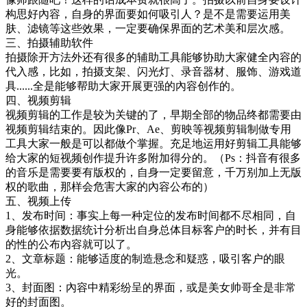
构思好內容，自身的界面要如何吸引人？是不是需要运用美
肤、滤镜等这些效果，一定要确保界面的艺术美和层次感。
三、拍摄辅助软件
拍摄除开方法外还有很多的辅助工具能够协助大家健全內容的
代入感，比如，拍摄支架、闪光灯、录音器材、服饰、游戏道
具......全是能够帮助大家开展更强的內容创作的。
四、视频剪辑
视频剪辑的工作是较为关键的了，早期全部的物品终都需要由
视频剪辑结束的。因此像Pr、Ae、剪映等视频剪辑制做专用
工具大家一般是可以都做个掌握。充足地运用好剪辑工具能够
给大家的短视频创作提升许多附加得分的。（Ps：抖音有很多
的音乐是需要要有版权的，自身一定要留意，千万别加上无版
权的歌曲，那样会危害大家的內容公布的）
五、视频上传
1、发布时间：事实上每一种定位的发布时间都不尽相同，自
身能够依据数据统计分析出自身总体目标客户的时长，并有目
的性的公布內容就可以了。
2、文章标题：能够适度的制造悬念和疑惑，吸引客户的眼
光。
3、封面图：內容中精彩纷呈的界面，或是美女帅哥全是非常
好的封面图。