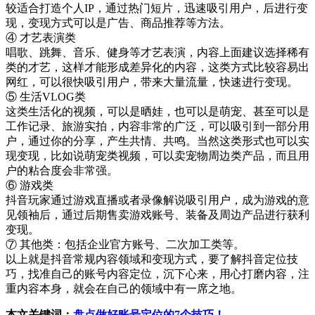
较适合打造个人IP，通过热门短片，迅速吸引用户，后进行变
现，变现方式可以是广告、商品推荐等方法。
④ 才艺表演类
唱歌、跳舞、音乐、健身等才艺表演，内容上面建议选择稀有
类的才艺，这样才能形成差异化的内容，这类方式比较容易出
网红，可以很快吸引用户，带来大量流量，快速进行变现。
⑤ 生活VLOG类
这类生活化的视频，可以是晒娃，也可以是萌宠、甚至可以是
工作记录、旅游实拍，内容非常的广泛，可以吸引到一部分用
户，通过你的分享，产生共情、共鸣。当然这类形式也可以实
现变现，比如说萌宠类视频，可以卖宠物周边类产品，而且用
户的粘合度会非常强。
⑥ 游戏类
抖音玩家通过游戏直播或者录像解说吸引用户，成为游戏的意
见领袖后，通过后期售卖游戏账号、装备及周边产品进行获利
变现。
⑦ 其他类：包括企业官方账号、二次加工类等。
以上就是抖音常规内容领域和变现方式，要了解抖音定位技
巧，找准自己的账号内容定位，沉下心来，用心打磨内容，注
重内容本身，就会在自己的领域中有一席之地。
本文关键词：
盘点做好账号定位的7个技巧！