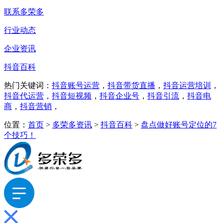
联系多荣多
行业动态
企业资讯
抖音百科
热门关键词：
抖音账号运营
，
抖音带货直播
，
抖音运营培训
，
抖音代运营
，
抖音短视频
，
抖音企业号
，
抖音引流
，
抖音电
商
，
抖音营销
，
位置：
首页
>
多荣多资讯
>
抖音百科
>
盘点做好账号定位的7
个技巧！