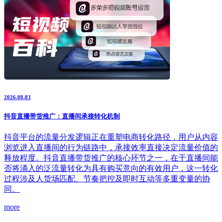
2026.08.03
抖音直播带货推广：直播间承接转化机制
抖音平台的流量分发逻辑正在重塑电商转化路径，用户从内容
浏览进入直播间的行为链路中，承接效率直接决定流量价值的
释放程度。抖音直播带货推广的核心环节之一，在于直播间能
否将涌入的泛流量转化为具有购买意向的有效用户，这一转化
过程涉及人货场匹配、节奏把控及即时互动等多重变量的协
同。
more