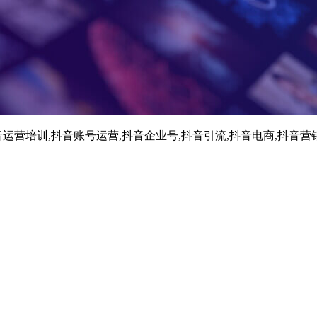
运营培训,抖音账号运营,抖音企业号,抖音引流,抖音电商,抖音营