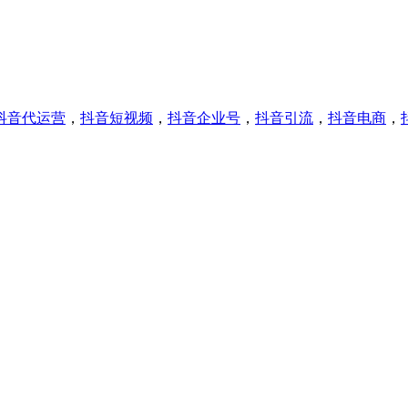
抖音代运营
，
抖音短视频
，
抖音企业号
，
抖音引流
，
抖音电商
，