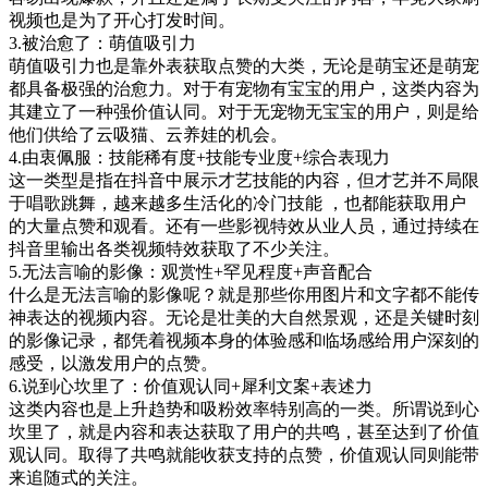
视频也是为了开心打发时间。
3.被治愈了：萌值吸引力
萌值吸引力也是靠外表获取点赞的大类，无论是萌宝还是萌宠
都具备极强的治愈力。对于有宠物有宝宝的用户，这类内容为
其建立了一种强价值认同。对于无宠物无宝宝的用户，则是给
他们供给了云吸猫、云养娃的机会。
4.由衷佩服：技能稀有度+技能专业度+综合表现力
这一类型是指在抖音中展示才艺技能的内容，但才艺并不局限
于唱歌跳舞，越来越多生活化的冷门技能 ，也都能获取用户
的大量点赞和观看。还有一些影视特效从业人员，通过持续在
抖音里输出各类视频特效获取了不少关注。
5.无法言喻的影像：观赏性+罕见程度+声音配合
什么是无法言喻的影像呢？就是那些你用图片和文字都不能传
神表达的视频内容。无论是壮美的大自然景观，还是关键时刻
的影像记录，都凭着视频本身的体验感和临场感给用户深刻的
感受，以激发用户的点赞。
6.说到心坎里了：价值观认同+犀利文案+表述力
这类内容也是上升趋势和吸粉效率特别高的一类。所谓说到心
坎里了，就是内容和表达获取了用户的共鸣，甚至达到了价值
观认同。取得了共鸣就能收获支持的点赞，价值观认同则能带
来追随式的关注。