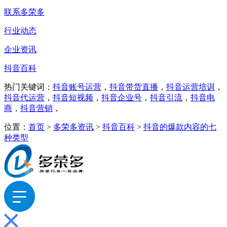
联系多荣多
行业动态
企业资讯
抖音百科
热门关键词：
抖音账号运营
，
抖音带货直播
，
抖音运营培训
，
抖音代运营
，
抖音短视频
，
抖音企业号
，
抖音引流
，
抖音电
商
，
抖音营销
，
位置：
首页
>
多荣多资讯
>
抖音百科
>
抖音的爆款内容的七
种类型