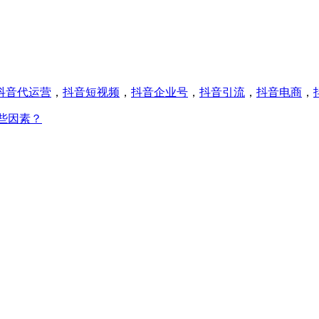
抖音代运营
，
抖音短视频
，
抖音企业号
，
抖音引流
，
抖音电商
，
些因素？