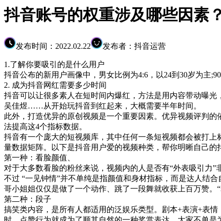
抖音账号的权重涉及哪些因素
发布时间：2022.02.22
发布者：抖音运营
1.了解你要吸引的是什么用户
抖音公布的新用户画像中，男女比例为4:6，以24到30岁为主;9
2. 成为抖音网红需要多少时间
抖音可以让很多素人在短时间内爆红，方法是用内容带动曝光，打造
吴佳煜……从开始玩抖音到红起来，大概需要半年时间。
此外，打造优异的原创视频是一个重要因素。优异视频评判的
法提高这4个指标数据。
抖音有一个庞大的短视频库，其中任何一条短视频都会被打上
量数据矩阵。以下是抖音用户爱的视频种类，帮你明晰自己的
第一种：看脸颜值、
对于大多数看脸的粉丝来说，视频内的人是否有“外表吸引力”
不过 “一见钟情”并不单纯是指颜值和身材指标，而是达人结
哥小姐姐仅仅是做了一个动作、跳了一段舞就收获上百万赞。“
第二种：段子
搞笑类内容，是所有人都适用的泛娱乐类型。剧本+表演+表
时，点赞行为就成为了顺其自然的一种奖赏表达，大家不单是