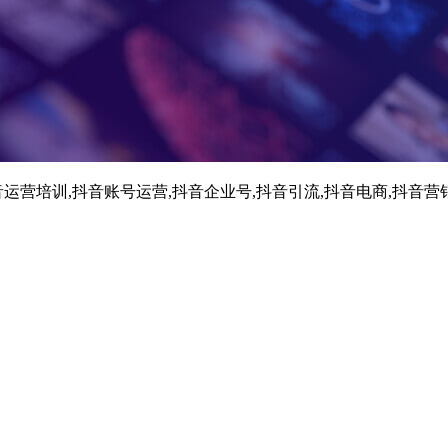
运营培训,抖音账号运营,抖音企业号,抖音引流,抖音电商,抖音营