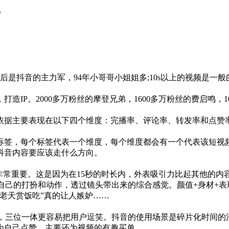
？
0后是抖音的主力军，94年小哥哥小姐姐多;10s以上的视频是一般
IP。2000多万粉丝的摩登兄弟，1600多万粉丝的费启鸣，10
依据主要表现在以下四个维度：完播率、评论率、转发率和点赞
标签，每个标签代表一个维度，每个维度都会有一个代表该短视
抖音内容要应该走什么方向。
非常重要。这是因为在15秒的时长内，外表吸引力比起其他的内
合自己的打扮和动作，透过镜头带出来的综合感觉。颜值+身材+
老天赏饭吃”真的让人嫉妒……
情，三位一体更容易把用户逗笑。抖音的使用场景是碎片化时间的
为自己点赞，主要还为视频的有趣买单。