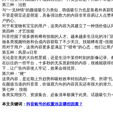
第三种：治愈
与“一见钟情”的颜值吸引力类似，萌值吸引力也是靠着外表获
不管是萌宝还是萌宠，具备强治愈力的内容非常容易让人点赞
户的心。
对于有宠物有宝宝的用户，这类内容为其建立了一种强价值认
第四种：才艺技能
抖音挖掘了很多拥有稀有技能的人才。越来越多生活化的冷门
做各类视频特效和合成内容获取了不少关注。技能稀有度+技
而对于用户，这类内容更多是满足了“猎奇”的心态，他们让用
第五种：风景or日常
无论是壮美的大自然景观，还是生活中某些时刻的影像记录。
在以往的一些平台，十多秒的无实质剧情的内容，很难能获得
下，让广告内容使人牢记，效果会很优异。
第六种：“梗”
这类内容，是近期上升趋势和吸粉效率特别高的一类。所谓“扎
在颜值当道的抖音里，价值观方向的内容其实还有很大的潜力
第七种： 技能
各类实用技巧、资源集合、必备清单都属于此类。话题吸引力+
本文关键词：
抖音账号的权重涉及哪些因素？