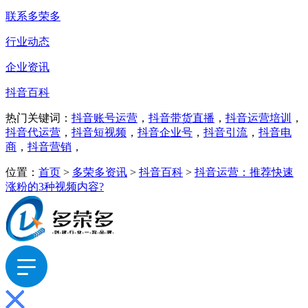
联系多荣多
行业动态
企业资讯
抖音百科
热门关键词：
抖音账号运营
，
抖音带货直播
，
抖音运营培训
，
抖音代运营
，
抖音短视频
，
抖音企业号
，
抖音引流
，
抖音电
商
，
抖音营销
，
位置：
首页
>
多荣多资讯
>
抖音百科
>
抖音运营：推荐快速
涨粉的3种视频内容?