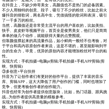
在抖音上，不缺少帅哥美女，高颜值也不是热门的必备因素。
不少人用独特的创意、段子，吸引了不少的粉丝，比如之前火
爆抖音的猜歌词，两名高中生，凭借搞怪的歌词和表演，吸引
了一千多万的粉丝。
当然，高颜值还是非常受主流平台的用户喜欢的，比如美拍、
快手、皮皮虾等视频平台，首页全是俊男美女，他们只是简简
单单的做几个动作，就能获得大量的点赞围观。
但靠颜值撑起来的高流量作品，如小鲜肉一般经不住考验，对
于平台和高内容原创作者来说，这是不堪的，甚至能影响到平
台的生命力，毕竟，优异的原创内容才能增加粉丝对平台的粘
性。
实现方式：手机拍摄+电脑pr剪辑;手机拍摄+手机APP剪辑(剪
映、快剪辑)
③多创意+平台扶持
抖音为了让创作者们有更好的创作平台，提供了丰富的音乐
库、剪辑APP，这大大降低了用户创作的门槛，同时也增加了
竞争，但更考验创作者的创作能力。
抖音也经常为创作者提供创意版块，比如，热门话题、跟风挑
战...为创作者提供高质量的模板参考。
实现方式：手机拍摄+电脑pr剪辑;手机拍摄+手机APP剪辑(剪
映、快剪辑)