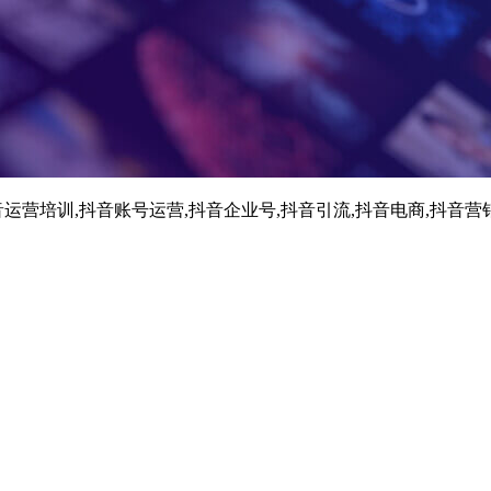
运营培训,抖音账号运营,抖音企业号,抖音引流,抖音电商,抖音营