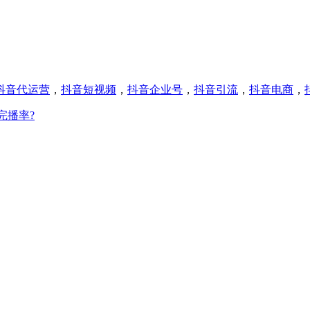
抖音代运营
，
抖音短视频
，
抖音企业号
，
抖音引流
，
抖音电商
，
完播率?