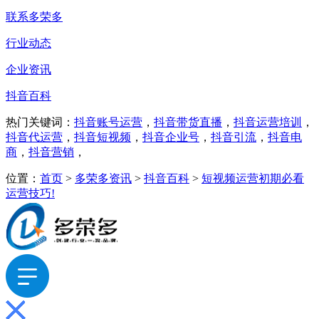
联系多荣多
行业动态
企业资讯
抖音百科
热门关键词：
抖音账号运营
，
抖音带货直播
，
抖音运营培训
，
抖音代运营
，
抖音短视频
，
抖音企业号
，
抖音引流
，
抖音电
商
，
抖音营销
，
位置：
首页
>
多荣多资讯
>
抖音百科
>
短视频运营初期必看
运营技巧!