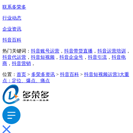
联系多荣多
行业动态
企业资讯
抖音百科
热门关键词：
抖音账号运营
，
抖音带货直播
，
抖音运营培训
，
抖音代运营
，
抖音短视频
，
抖音企业号
，
抖音引流
，
抖音电
商
，
抖音营销
，
位置：
首页
>
多荣多资讯
>
抖音百科
>
抖音短视频运营3大重
点：定位、爆点、痛点