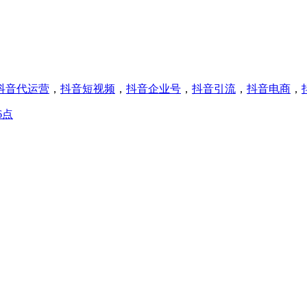
抖音代运营
，
抖音短视频
，
抖音企业号
，
抖音引流
，
抖音电商
，
6点