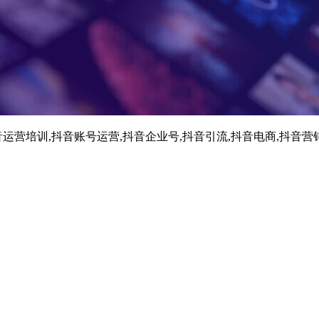
运营培训,抖音账号运营,抖音企业号,抖音引流,抖音电商,抖音营