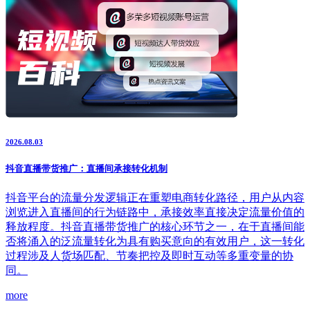
2026.08.03
抖音直播带货推广：直播间承接转化机制
抖音平台的流量分发逻辑正在重塑电商转化路径，用户从内容
浏览进入直播间的行为链路中，承接效率直接决定流量价值的
释放程度。抖音直播带货推广的核心环节之一，在于直播间能
否将涌入的泛流量转化为具有购买意向的有效用户，这一转化
过程涉及人货场匹配、节奏把控及即时互动等多重变量的协
同。
more