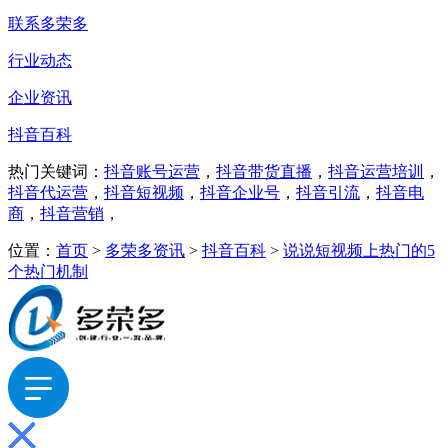
联系多荣多
行业动态
企业资讯
抖音百科
热门关键词：
抖音账号运营
，
抖音带货直播
，
抖音运营培训
，
抖音代运营
，
抖音短视频
，
抖音企业号
，
抖音引流
，
抖音电
商
，
抖音营销
，
位置：
首页
>
多荣多资讯
>
抖音百科
>
说说短视频上热门的5
个热门机制