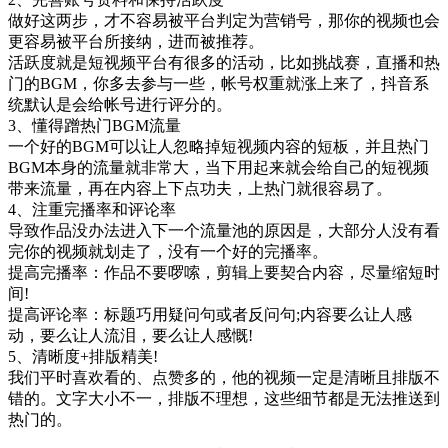
做好这两步，才不容易被平台判定为营销号，那你的视频也会
更容易被平台所接纳，进而被推荐。
活跃度就是短视频平台有很多的活动，比如挑战赛，直播和热
门的BGM，你多去参与一些，帐号权重就涨上来了，抖音系
统默认是会给帐号进行评分的。
3、懂得蹭热门BGM流量
一个好的BGM可以让人忽略掉短视频内容的短板，并且热门
BGM本身的流量就非常大，当下用起来就会给自己的短视频
带来流量，再在内容上下点功夫，上热门就很容易了。
4、注重完播率和评论率
导致作品没办法进入下一个流量池的原因是，大部分人没有看
完你的视频就划走了，没有一个好的完播率。
提高完播率：作品不要啰嗦，剪辑上要契合内容，尽量缩短时
间!
提高评论率：标题巧用疑问句或者反问句;内容要么让人感
动，要么让人流泪，要么让人感慨!
5、清晰度+排版精美!
我们平时喜欢看的、点赞多的，他的视频一定是清晰且排版不
错的。文字大小不一，排版不理想，这些细节都是无法推送到
热门的。