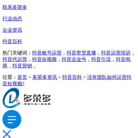
联系多荣多
行业动态
企业资讯
抖音百科
热门关键词：
抖音账号运营
，
抖音带货直播
，
抖音运营培训
，
抖音代运营
，
抖音短视频
，
抖音企业号
，
抖音引流
，
抖音电
商
，
抖音营销
，
位置：
首页
>
多荣多资讯
>
抖音百科
>
没有团队如何运营抖
音短视频?