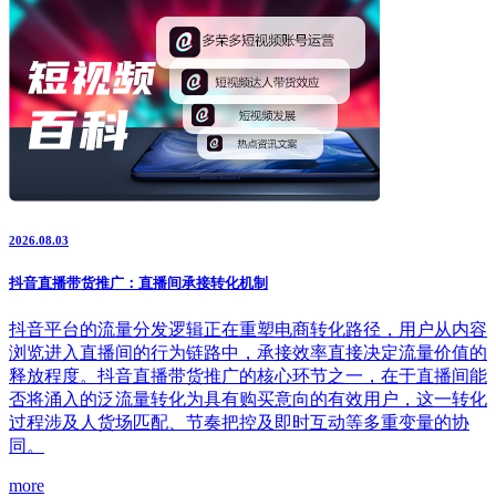
2026.08.03
抖音直播带货推广：直播间承接转化机制
抖音平台的流量分发逻辑正在重塑电商转化路径，用户从内容
浏览进入直播间的行为链路中，承接效率直接决定流量价值的
释放程度。抖音直播带货推广的核心环节之一，在于直播间能
否将涌入的泛流量转化为具有购买意向的有效用户，这一转化
过程涉及人货场匹配、节奏把控及即时互动等多重变量的协
同。
more