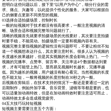
想明白这些问题以后，接下里“以用户为中心”，细分行业的需
求、痛点、兴趣等，以此提供个性化的服务。大家可以根据自
己的侧要点更新不同类型的视频。
03选择合适拍摄场景，控制时长
一般的短视频对于技术都没有很高要求，一般注意视频的清
晰、场景合适和视频完整等问题就行了。
清晰的视频首先就要求拍摄场景的光线要好，其次要注意拍摄
时要手稳，不能晃动。拍摄场景一定要和视频内容有关。
视频完整主要指视频的逻辑性没有问题即可，不要让粉丝不知
道一个视频想表达什么，其次要注意时长。很多人认为视频的
长度越长效果越好，但是其实视频的长度会影响上热门。一个
视频的完播率、点赞率、留言率、关注率这4个数据都达到要
求，才有可能登上热门。显而易见视频时长越长，完播率越
低。因为越长的视频，用户越没有耐心看完。当然视频的长度
也不能太短，一般将视频的长度控制在30秒之内一般。
后视频在剪辑后，在技术支持的情况下一般还是要通过一定的
后期制作，例如外加字幕、音乐背景、滤镜等等都是要的，也
可以适量加动画特效，但是在加动画特效时要注意适可而止，
动画特效太多会造成视觉疲劳。
04五大技巧玩转短视频
短视频主要需要注意五个方面：