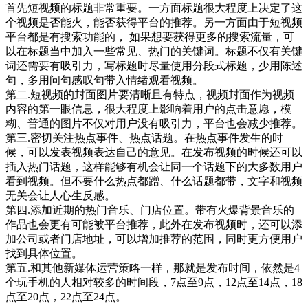
首先短视频的标题非常重要。一方面标题很大程度上决定了这
个视频是否能火，能否获得平台的推荐。另一方面由于短视频
平台都是有搜索功能的， 如果想要获得更多的搜索流量，可
以在标题当中加入一些常见、热门的关键词。标题不仅有关键
词还需要有吸引力，写标题时尽量使用分段式标题，少用陈述
句，多用问句感叹句带入情绪观看视频。
第二.短视频的封面图片要清晰且有特点，视频封面作为视频
内容的第一眼信息，很大程度上影响着用户的点击意愿，模
糊、普通的图片不仅对用户没有吸引力，平台也会减少推荐。
第三.密切关注热点事件、热点话题。在热点事件发生的时
候，可以发表视频表达自己的意见。在发布视频的时候还可以
插入热门话题，这样能够有机会让同一个话题下的大多数用户
看到视频。但不要什么热点都蹭、什么话题都带，文字和视频
无关会让人心生反感。
第四.添加近期的热门音乐、门店位置。带有火爆背景音乐的
作品也会更有可能被平台推荐，此外在发布视频时，还可以添
加公司或者门店地址，可以增加推荐的范围，同时更方便用户
找到具体位置。
第五.和其他新媒体运营策略一样，那就是发布时间，依然是4
个玩手机的人相对较多的时间段，7点至9点，12点至14点，18
点至20点，22点至24点。