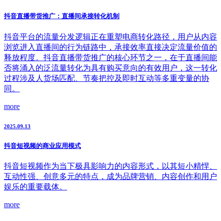
抖音直播带货推广：直播间承接转化机制
抖音平台的流量分发逻辑正在重塑电商转化路径，用户从内容
浏览进入直播间的行为链路中，承接效率直接决定流量价值的
释放程度。抖音直播带货推广的核心环节之一，在于直播间能
否将涌入的泛流量转化为具有购买意向的有效用户，这一转化
过程涉及人货场匹配、节奏把控及即时互动等多重变量的协
同。
more
2025.09.13
抖音短视频的商业应用模式
抖音短视频作为当下极具影响力的内容形式，以其短小精悍、
互动性强、创意多元的特点，成为品牌营销、内容创作和用户
娱乐的重要载体。
more