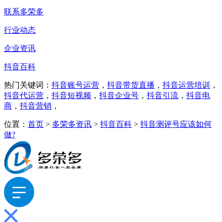
联系多荣多
行业动态
企业资讯
抖音百科
热门关键词：
抖音账号运营
，
抖音带货直播
，
抖音运营培训
，
抖音代运营
，
抖音短视频
，
抖音企业号
，
抖音引流
，
抖音电
商
，
抖音营销
，
位置：
首页
>
多荣多资讯
>
抖音百科
>
抖音测评号应该如何
做?